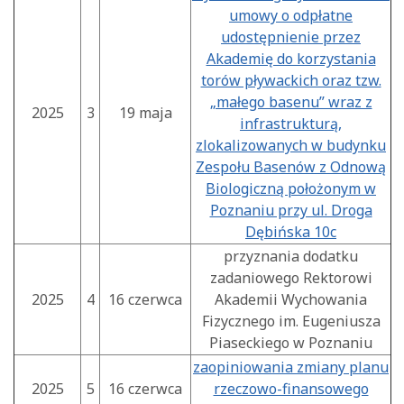
umowy o odpłatne
udostępnienie przez
Akademię do korzystania
torów pływackich oraz tzw.
„małego basenu” wraz z
2025
3
19 maja
infrastrukturą,
zlokalizowanych w budynku
Zespołu Basenów z Odnową
Biologiczną położonym w
Poznaniu przy ul. Droga
Dębińska 10c
przyznania dodatku
zadaniowego Rektorowi
2025
4
16 czerwca
Akademii Wychowania
Fizycznego im. Eugeniusza
Piaseckiego w Poznaniu
zaopiniowania zmiany planu
2025
5
16 czerwca
rzeczowo-finansowego