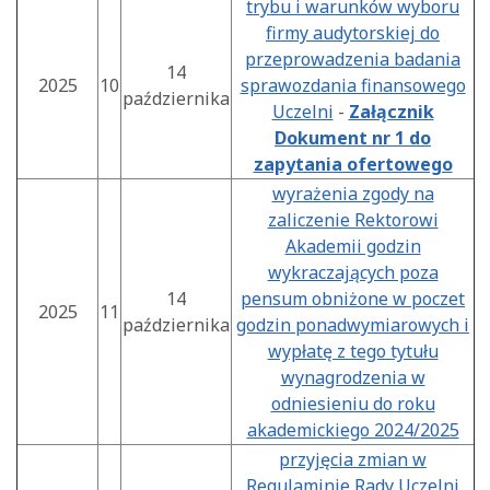
trybu i warunków wyboru
firmy audytorskiej do
przeprowadzenia badania
14
2025
10
sprawozdania finansowego
października
Uczelni
-
Załącznik
Dokument nr 1 do
zapytania ofertowego
wyrażenia zgody na
zaliczenie Rektorowi
Akademii godzin
wykraczających poza
14
pensum obniżone w poczet
2025
11
października
godzin ponadwymiarowych i
wypłatę z tego tytułu
wynagrodzenia w
odniesieniu do roku
akademickiego 2024/2025
przyjęcia zmian w
Regulaminie Rady Uczelni