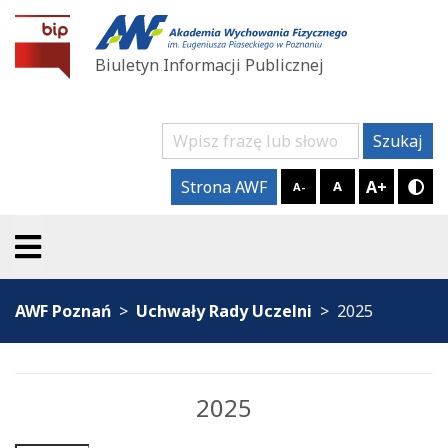
BIP AWF Poznań
Biuletyn Informacji Publicznej
Szukaj
Szukaj
A+
Strona AWF
A
A-
Try
AWF Poznań
Uchwały Rady Uczelni
2025
2025