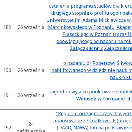
ustalenia programu studiów dla kier
drugiego stopnia o profilu ogólnoa
Uniwersytet im. Adama Mickiewicza w 
189
26 września
Marcinkowskiego w Poznaniu, Akadem
Piaseckiego w Poznaniu oraz U
obowiązującego od naboru na rok
Załącznik nr 2
Załącznik n
o nadaniu dr. Robertowi Śliw
190
26 września
habilitowanego w dziedzinie nauk m
nauk o ku
nagród za wysoko punktowane publi
191
26 września
Wniosek w formacie .d
"Regulaminu zagranicznych wyjazd
finansowane ze środków UE (progr
24
192
(DAAD, NAWA) lub na podstawie i
października