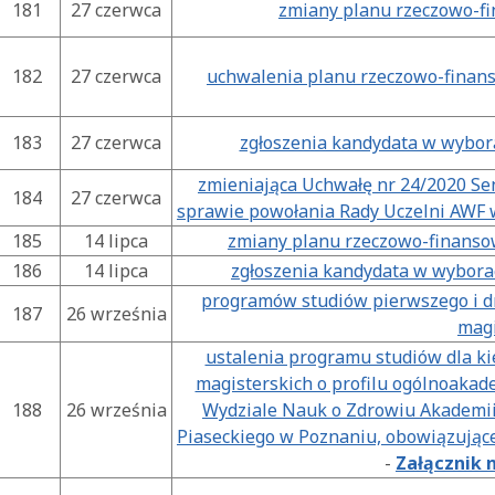
181
27 czerwca
zmiany planu rzeczowo-fi
182
27 czerwca
uchwalenia planu rzeczowo-finans
183
27 czerwca
zgłoszenia kandydata w wybor
zmieniająca Uchwałę nr 24/2020 Sen
184
27 czerwca
sprawie powołania Rady Uczelni AWF 
185
14 lipca
zmiany planu rzeczowo-finanso
186
14 lipca
zgłoszenia kandydata w wyborac
programów studiów pierwszego i dr
187
26 września
magi
ustalenia programu studiów dla kie
magisterskich o profilu ogólnoakad
188
26 września
Wydziale Nauk o Zdrowiu Akademii
Piaseckiego w Poznaniu, obowiązując
-
Załącznik n