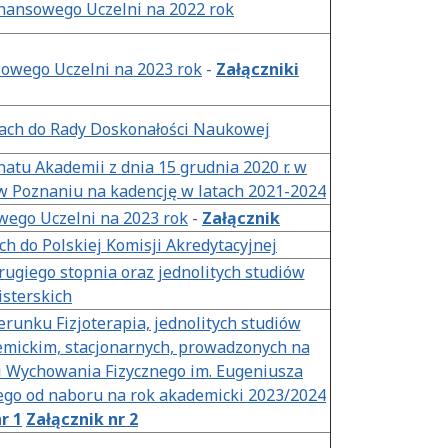
nansowego Uczelni na 2022 rok
owego Uczelni na 2023 rok
-
Załączniki
ach do Rady Doskonałości Naukowej
atu Akademii z dnia 15 grudnia 2020 r. w
w Poznaniu na kadencję w latach 2021-2024
wego Uczelni na 2023 rok
-
Załącznik
h do Polskiej Komisji Akredytacyjnej
ugiego stopnia oraz jednolitych studiów
sterskich
runku Fizjoterapia, jednolitych studiów
emickim, stacjonarnych, prowadzonych na
 Wychowania Fizycznego im. Eugeniusza
ego od naboru na rok akademicki 2023/2024
r 1
Załącznik nr 2