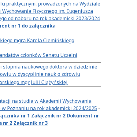
filu praktycznym, prowadzonych na Wydziale
i Wychowania Fizycznego im. Eugeniusza
ego od naboru na rok akademicki 2023/2024
nt nr 1 do załącznika
kiego mgra Karola Ciemińskiego
andatów członków Senatu Uczelni
i stopnia naukowego doktora w dziedzinie
owiu w dyscyplinie nauk o zdrowiu
rskiego mgr Julii Ciążyńskiej
utacji na studia w Akademii Wychowania
o w Poznaniu na rok akademicki 2024/2025
-
ącznika nr 1
Załącznik nr 2
Dokument nr
a nr 2
Załącznik nr 3