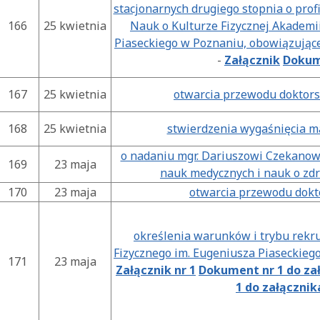
stacjonarnych drugiego stopnia o pro
166
25 kwietnia
Nauk o Kulturze Fizycznej Akademi
Piaseckiego w Poznaniu, obowiązując
-
Załącznik
Dokume
167
25 kwietnia
otwarcia przewodu doktors
168
25 kwietnia
stwierdzenia wygaśnięcia m
o nadaniu mgr. Dariuszowi Czekanow
169
23 maja
nauk medycznych i nauk o zdr
170
23 maja
otwarcia przewodu dokto
określenia warunków i trybu rekr
Fizycznego im. Eugeniusza Piaseckieg
171
23 maja
Załącznik nr 1
Dokument nr 1 do zał
1 do załącznik