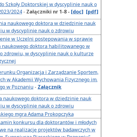
do Szkoły Doktorskiej w dyscyplinie nauk o
 2023/2024
-
Załączniki nr 1-8 -
[doc]
[pdf]
nia naukowego doktora w dziedzinie nauk
iu w dyscyplinie nauk o zdrowiu
enie w Uczelni postępowania w sprawie
ia naukowego doktora habilitowanego w
o zdrowiu, w dyscyplinie nauk o kulturze
izycznej
ierunku Organizacja i Zarządzanie Sportem,
h w Akademii Wychowania Fizycznego im.
ego w Poznaniu
-
Załącznik
a naukowego doktora w dziedzinie nauk
iu w dyscyplinie nauk o zdrowiu
skiego mgra Adama Prokopczyka
amin konkursu dla doktorantów i młodych
we na realizację projektów badawczych w