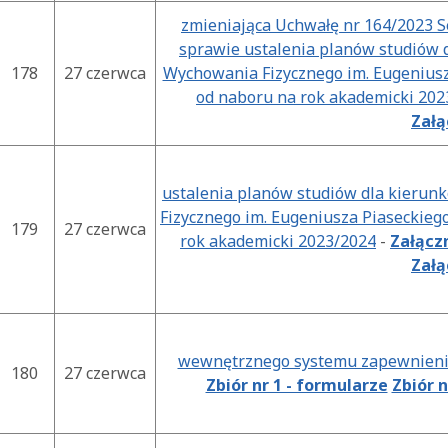
zmieniająca Uchwałę nr 164/2023 Se
sprawie ustalenia planów studiów
178
27 czerwca
Wychowania Fizycznego im. Eugeniusz
od naboru na rok akademicki 202
Załą
ustalenia planów studiów dla kieru
Fizycznego im. Eugeniusza Piaseckieg
179
27 czerwca
rok akademicki 2023/2024
-
Załączn
Załą
wewnętrznego systemu zapewnienia 
180
27 czerwca
Zbiór nr 1 - formularze
Zbiór 