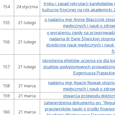
trybu i zasad rekrutacji kandydatów 
154
24 stycznia
kulturze fizycznej na rok akademicki
o nadaniu mgr Annie Błaszczyk stop
155
21 lutego
medycznych i nauk o zdrow
o wyrażeniu zgody na przeprowadz
nadania dr Ewie Śliwickiej stopn
156
21 lutego
dziedzinie nauk medycznych i nauk 
f
określenia efektów uczenia się dla k
157
21 lutego
studiów podyplomowych prowadzonyc
Eugeniusza Piasecki
nadaniu mgr Agacie Nowak stopni
158
21 marca
medycznych i nauk o zdrow
159
21 marca
otwarcia przewodu doktor
zatwierdzenia dokumentu pn. "Regul
pracowników nauki o środki finanso
160
21 marca