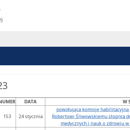
ej
23
NUMER
DATA
W 
powołująca komisję habilitacyjną
153
24 stycznia
Robertowi Śliwowskiemu stopnia do
medycznych i nauk o zdrowiu w d