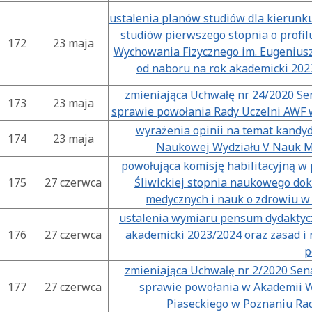
ustalenia planów studiów dla kierunku
studiów pierwszego stopnia o profi
172
23 maja
Wychowania Fizycznego im. Eugeniusz
od naboru na rok akademicki 202
zmieniająca Uchwałę nr 24/2020 Sen
173
23 maja
sprawie powołania Rady Uczelni AWF 
wyrażenia opinii na temat kandy
174
23 maja
Naukowej Wydziału V Nauk M
powołująca komisję habilitacyjną w
175
27 czerwca
Śliwickiej stopnia naukowego dok
medycznych i nauk o zdrowiu w d
ustalenia wymiaru pensum dydaktycz
176
27 czerwca
akademicki 2023/2024 oraz zasad i 
p
zmieniająca Uchwałę nr 2/2020 Sena
177
27 czerwca
sprawie powołania w Akademii W
Piaseckiego w Poznaniu Ra