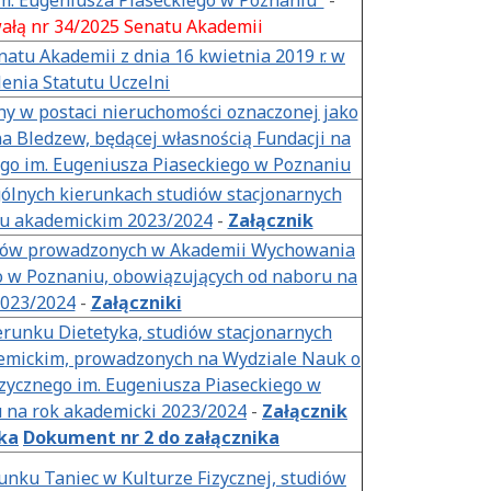
m. Eugeniusza Piaseckiego w Poznaniu"
-
ałą nr 34/2025 Senatu Akademii
atu Akademii z dnia 16 kwietnia 2019 r. w
enia Statutu Uczelni
ny w postaci nieruchomości oznaczonej jako
na Bledzew, będącej własnością Fundacji na
go im. Eugeniusza Piaseckiego w Poznaniu
gólnych kierunkach studiów stacjonarnych
ku akademickim 2023/2024
-
Załącznik
nków prowadzonych w Akademii Wychowania
o w Poznaniu, obowiązujących od naboru na
2023/2024
-
Załączniki
erunku Dietetyka, studiów stacjonarnych
demickim, prowadzonych na Wydziale Nauk o
ycznego im. Eugeniusza Piaseckiego w
 na rok akademicki 2023/2024
-
Załącznik
ka
Dokument nr 2 do załącznika
unku Taniec w Kulturze Fizycznej, studiów