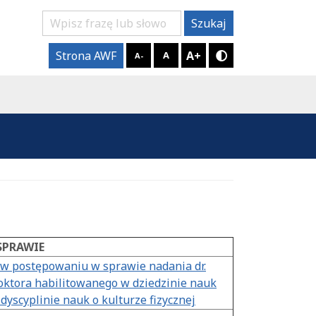
Szukaj
Szukaj
A+
Strona AWF
A
A-
Tryb kontrastow
SPRAWIE
 w postępowaniu w sprawie nadania dr.
ktora habilitowanego w dziedzinie nauk
yscyplinie nauk o kulturze fizycznej