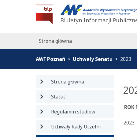
BIP AWF Poznań
Biuletyn Informacji Publiczn
Strona główna
AWF Poznań
Uchwały Senatu
2023
Strona główna
20
Statut
ROK
Regulamin studiów
2023
Uchwały Rady Uczelni