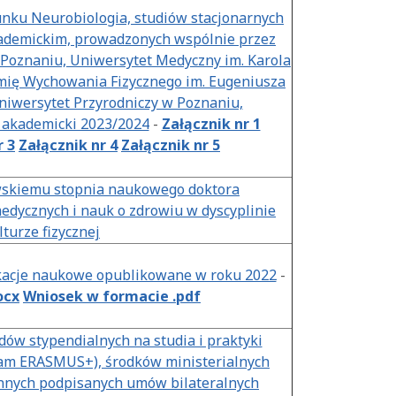
unku Neurobiologia, studiów stacjonarnych
kademickim, prowadzonych wspólnie przez
Poznaniu, Uniwersytet Medyczny im. Karola
ię Wychowania Fizycznego im. Eugeniusza
niwersytet Przyrodniczy w Poznaniu,
 akademicki 2023/2024
-
Załącznik nr 1
r 3
Załącznik nr 4
Załącznik nr 5
owskiemu stopnia naukowego doktora
edycznych i nauk o zdrowiu w dyscyplinie
lturze fizycznej
kacje naukowe opublikowane w roku 2022
-
ocx
Wniosek w formacie .pdf
ów stypendialnych na studia i praktyki
am ERASMUS+), środków ministerialnych
nnych podpisanych umów bilateralnych