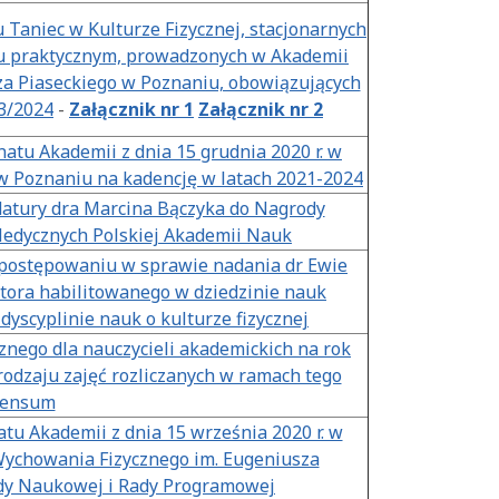
 Taniec w Kulturze Fizycznej, stacjonarnych
lu praktycznym, prowadzonych w Akademii
a Piaseckiego w Poznaniu, obowiązujących
3/2024
-
Załącznik nr 1
Załącznik nr 2
atu Akademii z dnia 15 grudnia 2020 r. w
w Poznaniu na kadencję w latach 2021-2024
datury dra Marcina Bączyka do Nagrody
edycznych Polskiej Akademii Nauk
 postępowaniu w sprawie nadania dr Ewie
tora habilitowanego w dziedzinie nauk
yscyplinie nauk o kulturze fizycznej
nego dla nauczycieli akademickich na rok
rodzaju zajęć rozliczanych w ramach tego
ensum
tu Akademii z dnia 15 września 2020 r. w
ychowania Fizycznego im. Eugeniusza
dy Naukowej i Rady Programowej