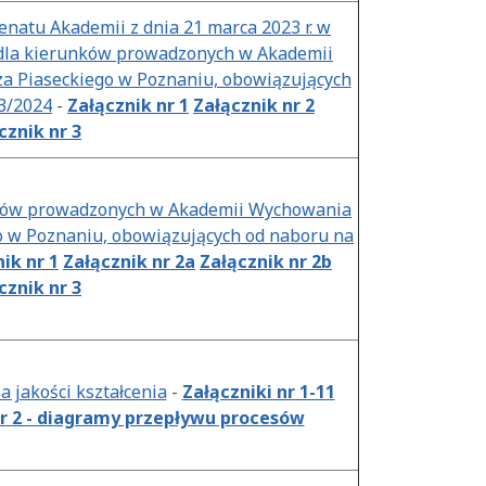
natu Akademii z dnia 21 marca 2023 r. w
 dla kierunków prowadzonych w Akademii
a Piaseckiego w Poznaniu, obowiązujących
3/2024
-
Załącznik nr 1
Załącznik nr 2
cznik nr 3
nków prowadzonych w Akademii Wychowania
o w Poznaniu, obowiązujących od naboru na
ik nr 1
Załącznik nr 2a
Załącznik nr 2b
cznik nr 3
jakości kształcenia
-
Załączniki nr 1-11
nr 2 - diagramy przepływu procesów