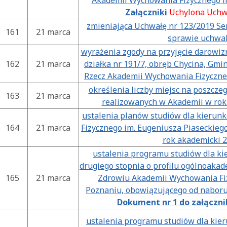
Akademii Wychowania Fizycznego i
Załączniki
Uchylona Uchw
zmieniająca Uchwałę nr 123/2019 Sen
161
21 marca
sprawie uchwal
wyrażenia zgody na przyjęcie darowiz
162
21 marca
działka nr 191/7, obręb Chycina, Gmi
Rzecz Akademii Wychowania Fizyczne
określenia liczby miejsc na poszcze
163
21 marca
realizowanych w Akademii w ro
ustalenia planów studiów dla kieru
164
21 marca
Fizycznego im. Eugeniusza Piaseckieg
rok akademicki 
ustalenia programu studiów dla ki
drugiego stopnia o profilu ogólnoaka
165
21 marca
Zdrowiu Akademii Wychowania Fiz
Poznaniu, obowiązującego od naboru
Dokument nr 1 do załączni
ustalenia programu studiów dla kier