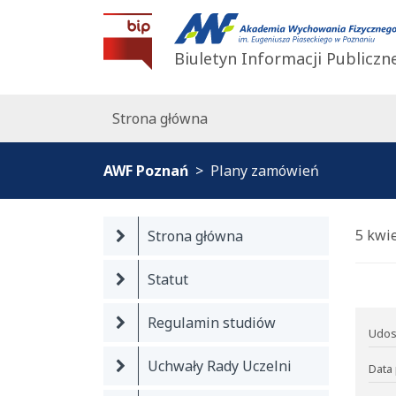
BIP AWF Poznań
Biuletyn Informacji Publiczn
Strona główna
AWF Poznań
Plany zamówień
5 kwi
Strona główna
Statut
Regulamin studiów
Udos
Uchwały Rady Uczelni
Data 