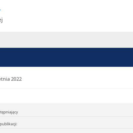
ej
etnia 2022
tępniający
publikacji: