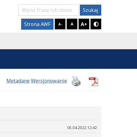
Szukaj
Szukaj
A+
Strona AWF
A
A-
Tryb kontrastow
Metadane
Wersjonowanie
05.04.2022 12:42