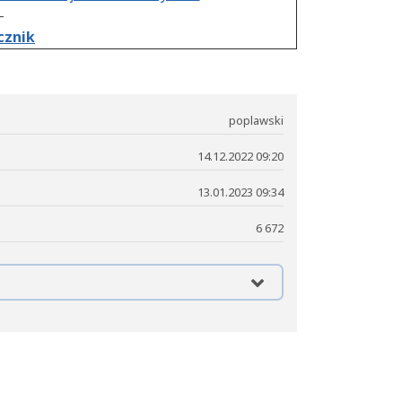
–
cznik
poplawski
14.12.2022 09:20
13.01.2023 09:34
6 672