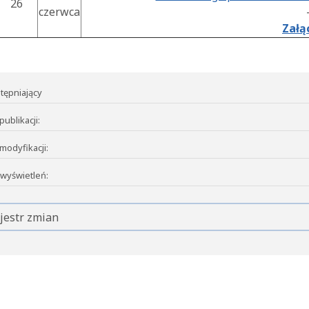
26
czerwca
Załą
tępniający
publikacji:
modyfikacji:
 wyświetleń:
jestr zmian