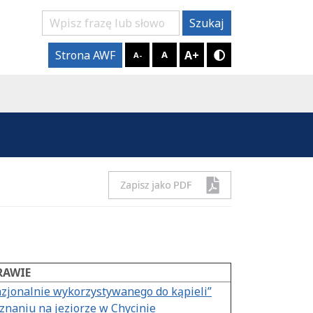
Szukaj
Szukaj
A+
Strona AWF
A
A-
Tryb kontrastow
RAWIE
jonalnie wykorzystywanego do kąpieli”
naniu na jeziorze w Chycinie