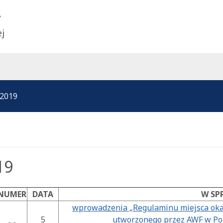
ej
2019
19
NUMER
DATA
W SP
wprowadzenia „Regulaminu miejsca okaz
5
utworzonego przez AWF w Poz