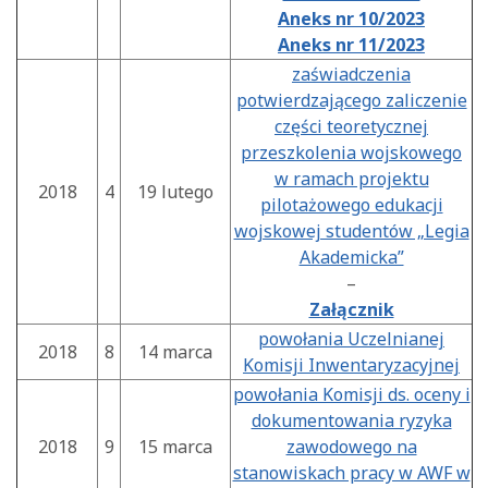
Aneks nr 10/2023
Aneks nr 11/2023
zaświadczenia
potwierdzającego zaliczenie
części teoretycznej
przeszkolenia wojskowego
w ramach projektu
2018
4
19 lutego
pilotażowego edukacji
wojskowej studentów „Legia
Akademicka”
–
Załącznik
powołania Uczelnianej
2018
8
14 marca
Komisji Inwentaryzacyjnej
powołania Komisji ds. oceny i
dokumentowania ryzyka
2018
9
15 marca
zawodowego na
stanowiskach pracy w AWF w