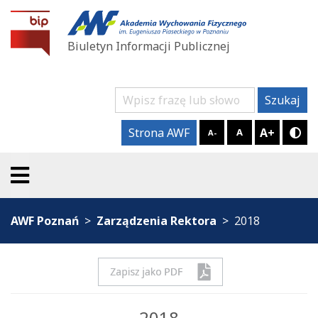
BIP AWF Poznań
Biuletyn Informacji Publicznej
Szukaj
Szukaj
A+
Strona AWF
A
A-
Try
AWF Poznań
Zarządzenia Rektora
2018
2018