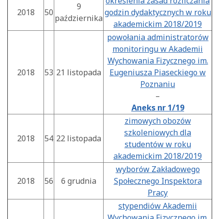
określenia zasad rozliczania
9
2018
50
godzin dydaktycznych w roku
października
akademickim 2018/2019
powołania administratorów
monitoringu w Akademii
Wychowania Fizycznego im.
2018
53
21 listopada
Eugeniusza Piaseckiego w
Poznaniu
–
Aneks nr 1/19
zimowych obozów
szkoleniowych dla
2018
54
22 listopada
studentów w roku
akademickim 2018/2019
wyborów Zakładowego
2018
56
6 grudnia
Społecznego Inspektora
Pracy
stypendiów Akademii
Wychowania Fizycznego im.