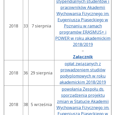
stypendialnych studentów i
pracowników Akademii
Wychowania Fizycznego im.
Eugeniusza Piaseckiego w
2018
33
7 sierpnia
Poznaniu w ramach
programów ERASMUS+ i
POWER w roku akademickim
2018/2019
–
Załącznik
opłat związanych z
prowadzeniem studiów
2018
36
29 sierpnia
podyplomowych w roku
akademickim 2018/2019
powołania Zespołu ds.
sporządzenia projektu
zmian w Statucie Akademii
2018
38
5 września
Wychowania Fizycznego im.
Eugeniusza Piaseckiego w