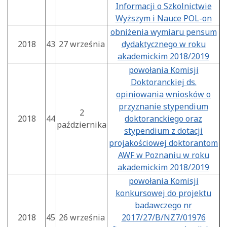
Informacji o Szkolnictwie
Wyższym i Nauce POL-on
obniżenia wymiaru pensum
2018
43
27 września
dydaktycznego w roku
akademickim 2018/2019
powołania Komisji
Doktoranckiej ds.
opiniowania wniosków o
przyznanie stypendium
2
2018
44
doktoranckiego oraz
października
stypendium z dotacji
projakościowej doktorantom
AWF w Poznaniu w roku
akademickim 2018/2019
powołania Komisji
konkursowej do projektu
badawczego nr
2018
45
26 września
2017/27/B/NZ7/01976