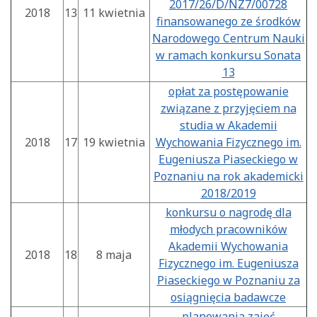
2017/26/D/NZ7/00728
2018
13
11 kwietnia
finansowanego ze środków
Narodowego Centrum Nauki
w ramach konkursu Sonata
13
opłat za postępowanie
związane z przyjęciem na
studia w Akademii
2018
17
19 kwietnia
Wychowania Fizycznego im.
Eugeniusza Piaseckiego w
Poznaniu na rok akademicki
2018/2019
konkursu o nagrodę dla
młodych pracowników
Akademii Wychowania
2018
18
8 maja
Fizycznego im. Eugeniusza
Piaseckiego w Poznaniu za
osiągnięcia badawcze
planowania zajęć