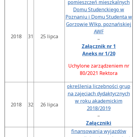
pomieszczeń mieszkalnych
Domu Studenckiego w
Poznaniu i Domu Studenta w
Gorzowie Wlkp. poznańskiej
AWF
2018
31
25 lipca
–
Załącznik nr 1
Aneks nr 1/20
Uchylone zarządzeniem nr
80/2021 Rektora
określenia liczebności grup
na zajęciach dydaktycznych
w roku akademickim
2018
32
26 lipca
2018/2019
–
Załączniki
finansowania wyjazdów