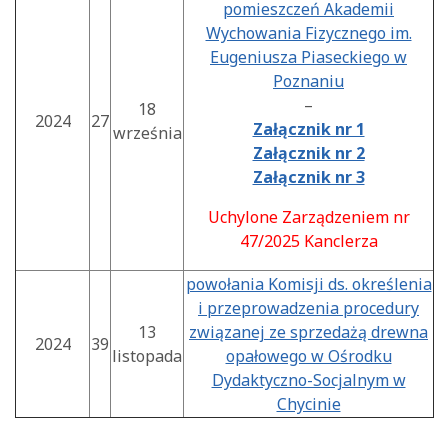
pomieszczeń Akademii
Wychowania Fizycznego im.
Eugeniusza Piaseckiego w
Poznaniu
–
18
2024
27
Załącznik nr 1
września
Załącznik nr 2
Załącznik nr 3
Uchylone Zarządzeniem nr
47/2025 Kanclerza
powołania Komisji ds. określenia
i przeprowadzenia procedury
13
związanej ze sprzedażą drewna
2024
39
listopada
opałowego w Ośrodku
Dydaktyczno-Socjalnym w
Chycinie