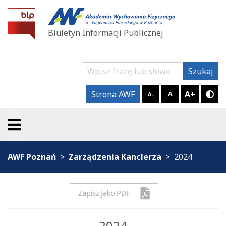
BIP AWF Poznań
Biuletyn Informacji Publicznej
Szukaj
Szukaj
A+
Strona AWF
A
A-
Try
AWF Poznań
Zarządzenia Kanclerza
2024
2024