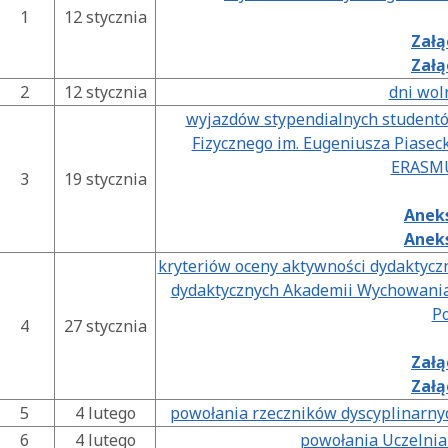
1
12 stycznia
Załą
Załą
2
12 stycznia
dni wol
wyjazdów stypendialnych student
Fizycznego im. Eugeniusza Piase
ERASMU
3
19 stycznia
Aneks
Aneks
kryteriów oceny aktywności dydaktycz
dydaktycznych Akademii Wychowania 
P
4
27 stycznia
Załą
Załą
5
4 lutego
powołania rzeczników dyscyplinarnyc
6
4 lutego
powołania Uczelnia