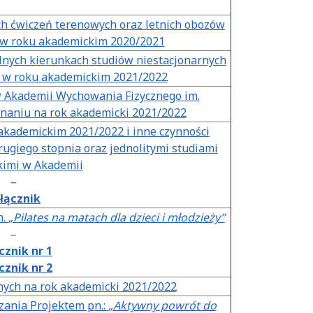
h ćwiczeń terenowych oraz letnich obozów
 w roku akademickim 2020/2021
ólnych kierunkach studiów niestacjonarnych
 w roku akademickim 2021/2022
w Akademii Wychowania Fizycznego im.
naniu na rok akademicki 2021/2022
 akademickim 2021/2022 i inne czynności
ugiego stopnia oraz jednolitymi studiami
kimi w Akademii
–
łącznik
n.
„Pilates na matach dla dzieci i młodzieży”
–
cznik nr 1
cznik nr 2
nych na rok akademicki 2021/2022
zania Projektem pn.:
„Aktywny powrót do