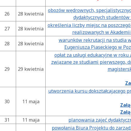
obozów wędrownych, specjalistycznyc
26
28 kwietnia
dydaktycznych studentów
określenia liczby miejsc na poszczeg
27
28 kwietnia
realizowanych w Akademii
warunków rekrutacji na studia 
28
28 kwietnia
Eugeniusza Piaseckiego w Poz
opłat za usługi edukacyjne w roku
związane ze studiami pierwszego, dr
29
29 kwietnia
magisters
Za
utworzenia kursu dokształcającego p
30
11 maja
Załą
Załą
31
11 maja
planowania zajęć dydaktycz
powołania Biura Projektu do zarząd