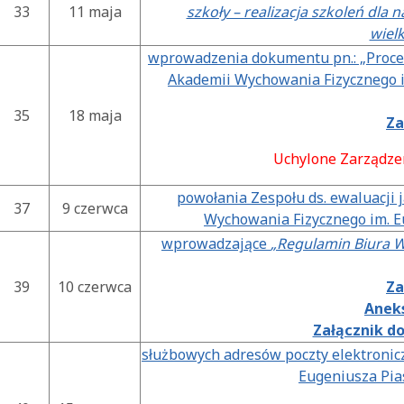
33
11 maja
szkoły – realizacja szkoleń dla
wiel
wprowadzenia dokumentu pn.: „Proced
Akademii Wychowania Fizycznego i
35
18 maja
Za
Uchylone Zarządze
powołania Zespołu ds. ewaluacji 
37
9 czerwca
Wychowania Fizycznego im. E
wprowadzające
„Regulamin Biura 
39
10 czerwca
Za
Aneks
Załącznik do
służbowych adresów poczty elektronic
Eugeniusza Pia