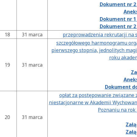
Dokument nr 2 
Aneks
Dokument nr 1 
Dokument nr 2 
18
31 marca
przeprowadzenia rekrutacji na 
szczegółowego harmonogramu organ
pierwszego stopnia, jednolitych magi
roku akade
19
31 marca
Za
Aneks
Dokument do
opłat za postępowanie związane z
niestacjonarne w Akademii Wychowani
Poznaniu na rok
20
31 marca
Załą
Załą