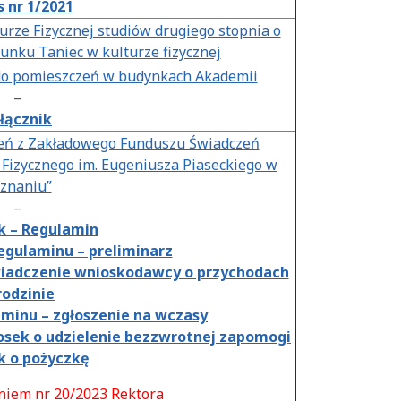
 nr 1/2021
rze Fizycznej studiów drugiego stopnia o
unku Taniec w kulturze fizycznej
do pomieszczeń w budynkach Akademii
–
łącznik
eń z Zakładowego Funduszu Świadczeń
Fizycznego im. Eugeniusza Piaseckiego w
znaniu”
–
k – Regulamin
Regulaminu – preliminarz
świadczenie wnioskodawcy o przychodach
rodzinie
aminu – zgłoszenie na wczasy
iosek o udzielenie bezzwrotnej zapomogi
k o pożyczkę
niem nr 20/2023 Rektora