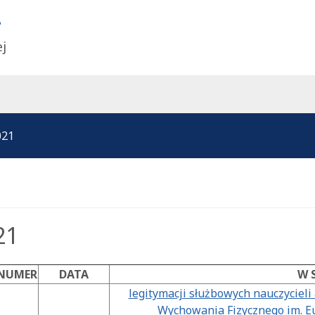
ej
021
21
NUMER
DATA
W 
legitymacji służbowych nauczyciel
Wychowania Fizycznego im. E