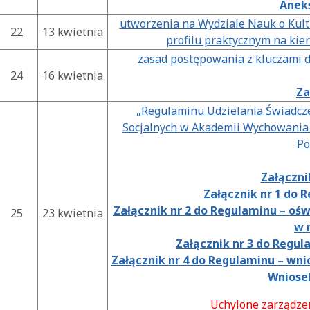
Aneks
utworzenia na Wydziale Nauk o Kultu
22
13 kwietnia
profilu praktycznym na kier
zasad postępowania z kluczami 
24
16 kwietnia
Za
„Regulaminu Udzielania Świadcz
Socjalnych w Akademii Wychowania 
Po
Załączni
Załącznik nr 1 do 
Załącznik nr 2 do Regulaminu – o
25
23 kwietnia
w 
Załącznik nr 3 do Regul
Załącznik nr 4 do Regulaminu – wn
Wniose
Uchylone zarządze