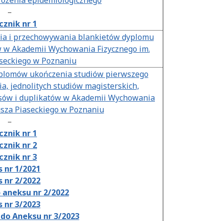
rożenia epidemiologicznego
–
cznik nr 1
ia i przechowywania blankietów dyplomu
 w Akademii Wychowania Fizycznego im.
seckiego w Poznaniu
yplomów ukończenia studiów pierwszego
a, jednolitych studiów magisterskich,
sów i duplikatów w Akademii Wychowania
usza Piaseckiego w Poznaniu
–
cznik nr 1
cznik nr 2
cznik nr 3
 nr 1/2021
 nr 2/2022
 aneksu nr 2/2022
 nr 3/2023
do Aneksu nr 3/2023