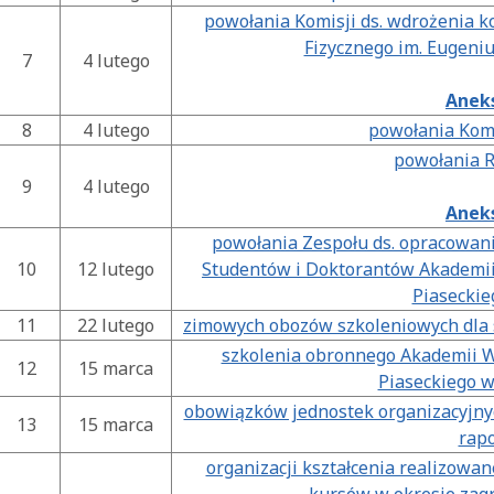
powołania Komisji ds. wdrożenia k
Fizycznego im. Eugeni
7
4 lutego
Aneks
8
4 lutego
powołania Kom
powołania R
9
4 lutego
Aneks
powołania Zespołu ds. opracowan
10
12 lutego
Studentów i Doktorantów Akademii
Piaseckie
11
22 lutego
zimowych obozów szkoleniowych dla
szkolenia obronnego Akademii W
12
15 marca
Piaseckiego w
obowiązków jednostek organizacyjnyc
13
15 marca
rap
organizacji kształcenia realizow