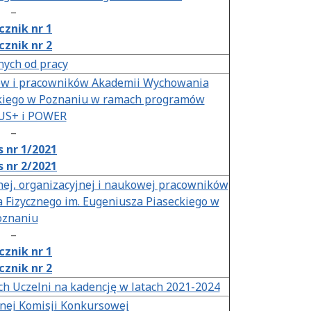
–
cznik nr 1
cznik nr 2
nych od pracy
ów i pracowników Akademii Wychowania
ckiego w Poznaniu w ramach programów
S+ i POWER
–
 nr 1/2021
 nr 2/2021
nej, organizacyjnej i naukowej pracowników
Fizycznego im. Eugeniusza Piaseckiego w
oznaniu
–
cznik nr 1
cznik nr 2
h Uczelni na kadencję w latach 2021-2024
nej Komisji Konkursowej