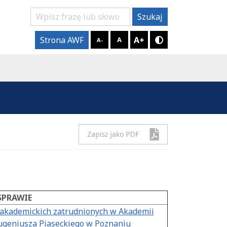
Szukaj
Szukaj
A+
Strona AWF
A
A-
Tryb kontrastow
SPRAWIE
i akademickich zatrudnionych w Akademii
ugeniusza Piaseckiego w Poznaniu